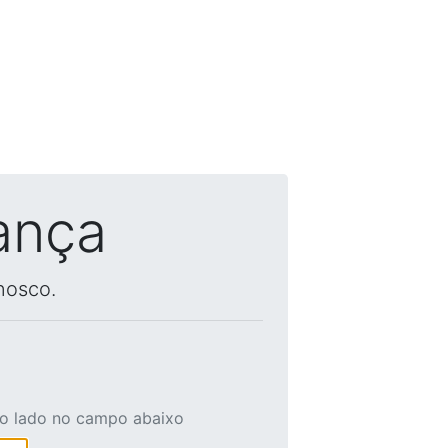
ança
nosco.
ao lado no campo abaixo