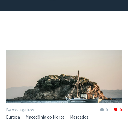
By osviageiros
0
0
Europa
Macedônia do Norte
Mercados