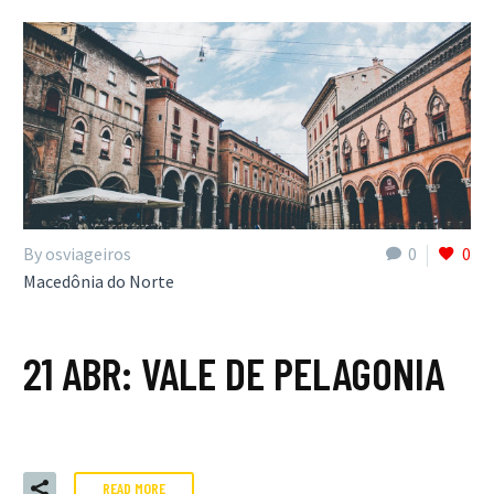
By osviageiros
0
0
Macedônia do Norte
21 ABR:
VALE DE PELAGONIA
READ MORE