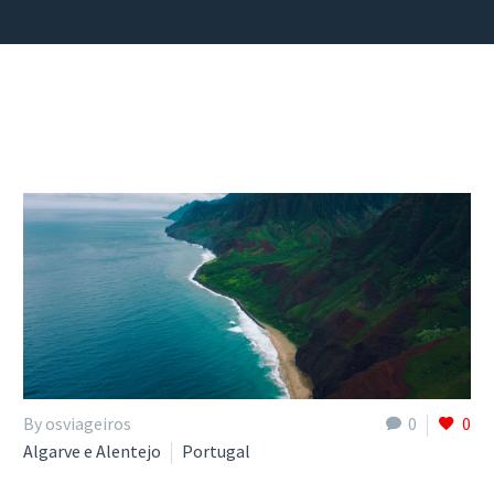
By osviageiros
0
0
Algarve e Alentejo
Portugal