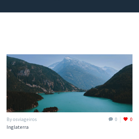
By osviageiros
0
0
Inglaterra