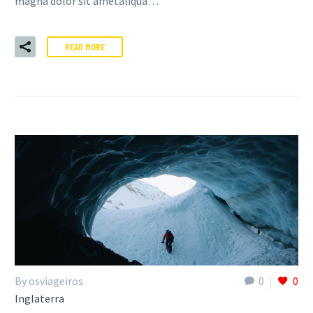
magna dolor sit ametaliqua…
READ MORE
By osviageiros
0
0
Inglaterra