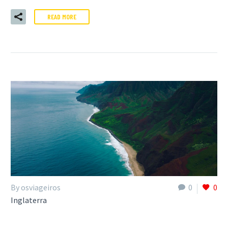
READ MORE
By osviageiros
0
0
Inglaterra