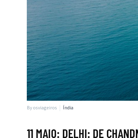
By osviageiros
Índia
11 MAIO:
DELHI: DE CHAN