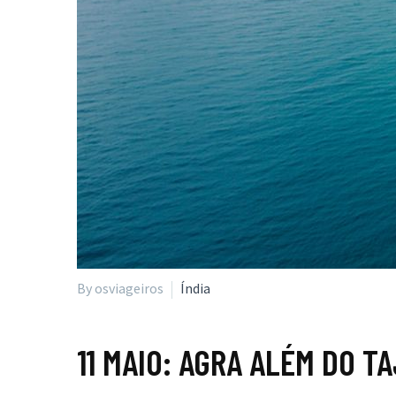
By osviageiros
Índia
11 MAIO:
AGRA ALÉM DO T