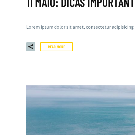
11 MAIO:
DICAS IMPORTANT
Lorem ipsum dolor sit amet, consectetur adipisicing
READ MORE