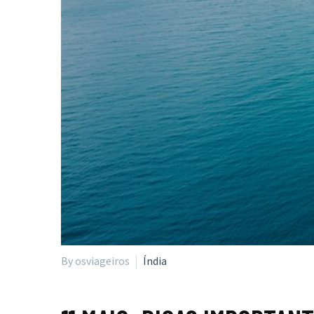
By osviageiros
Índia