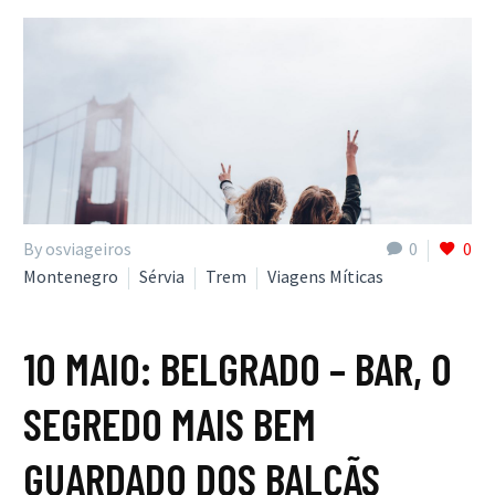
By osviageiros
0
0
Montenegro
Sérvia
Trem
Viagens Míticas
10 MAIO:
BELGRADO – BAR, O
SEGREDO MAIS BEM
GUARDADO DOS BALCÃS