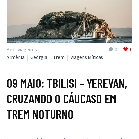
By osviageiros
0
0
Armênia
Geórgia
Trem
Viagens Míticas
09 MAIO:
TBILISI – YEREVAN,
CRUZANDO O CÁUCASO EM
TREM NOTURNO