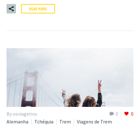
READ MORE
By osviageiros
0
0
Alemanha
Tchéquia
Trem
Viagens de Trem