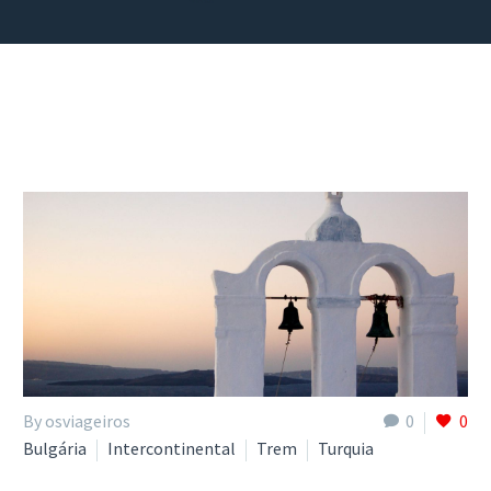
By osviageiros
0
0
Bulgária
Intercontinental
Trem
Turquia