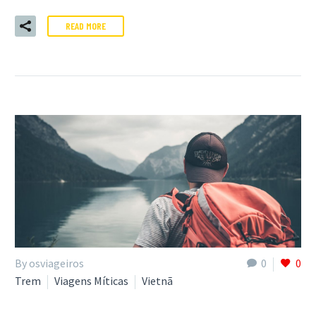
READ MORE
By osviageiros
0
0
Trem
Viagens Míticas
Vietnã