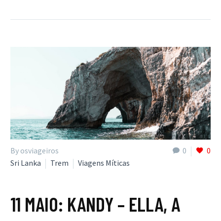
By osviageiros
0
0
Sri Lanka
Trem
Viagens Míticas
11 MAIO:
KANDY – ELLA, A