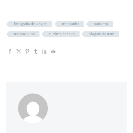
fotografia de viagem
montanha
natureza
turismo rural
tursimo criativo
viagem de trem