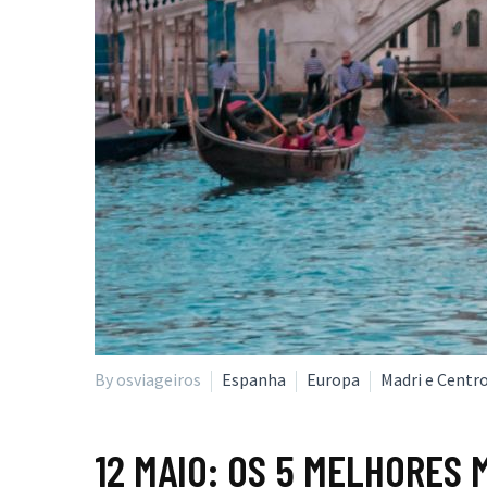
By osviageiros
Espanha
Europa
Madri e Centr
12 MAIO:
OS 5 MELHORES 