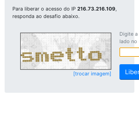
Para liberar o acesso
do IP
216.73.216.109
,
responda ao desafio abaixo.
Digite 
lado no
[trocar imagem]