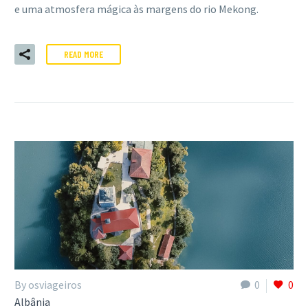
e uma atmosfera mágica às margens do rio Mekong.
READ MORE
By osviageiros
0
0
Albânia