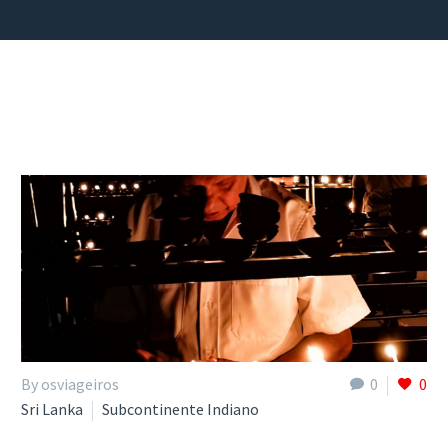
By osviageiros
0
0
Sri Lanka
Subcontinente Indiano