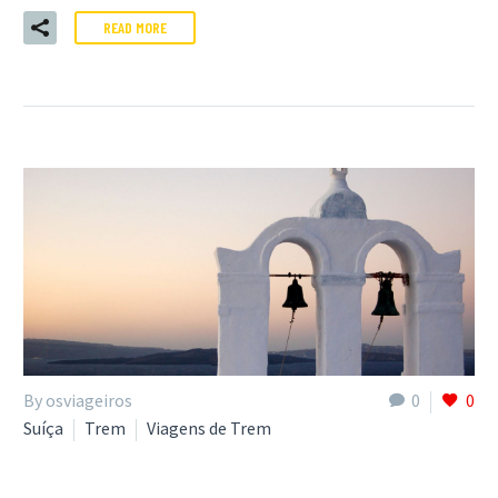
READ MORE
By osviageiros
0
0
Suíça
Trem
Viagens de Trem