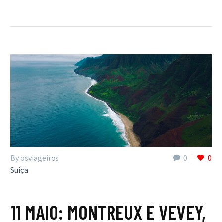
By osviageiros
0
0
Suíça
11 MAIO:
MONTREUX E VEVEY,