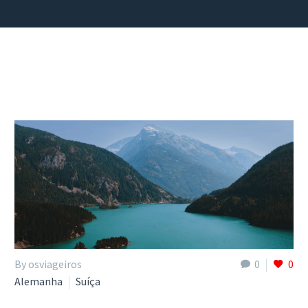
By osviageiros
0
0
Alemanha
Suíça