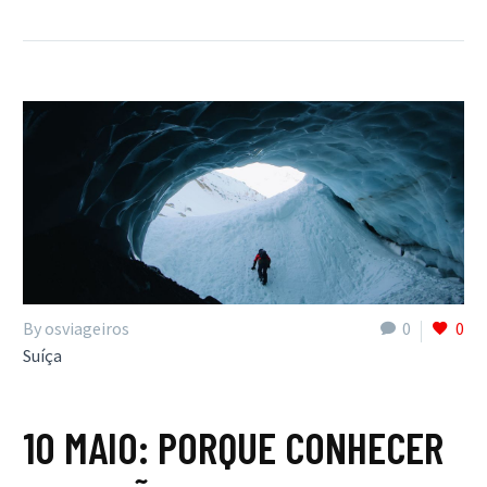
By osviageiros
0
0
Suíça
10 MAIO:
PORQUE CONHECER