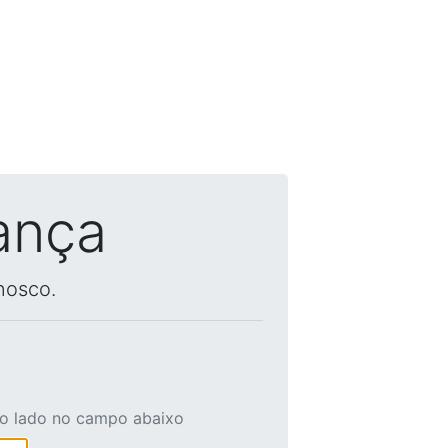
ança
nosco.
ao lado no campo abaixo