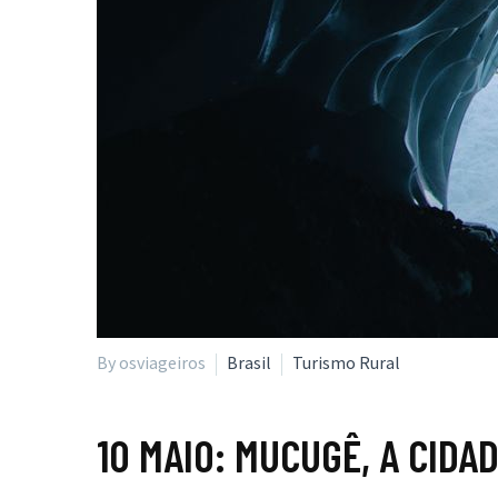
By osviageiros
Brasil
Turismo Rural
10 MAIO:
MUCUGÊ, A CIDA