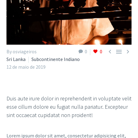



By osviageiros
0
0
Sri Lanka
Subcontinente Indiano
12 de maio de 2019
Duis aute irure dolor in reprehenderit in voluptate velit
esse cillum dolore eu fugiat nulla pariatur. Excepteur
sint occaecat cupidatat non proident!
Lorem ipsum dolor sit amet, consectetur adipisicing elit,