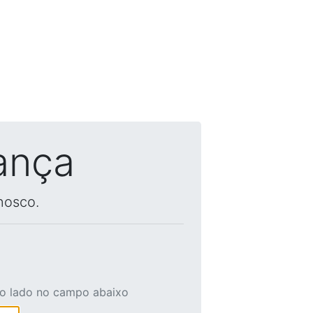
ança
nosco.
ao lado no campo abaixo