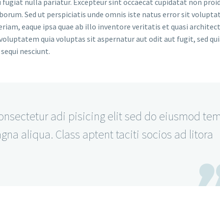
u fugiat nulla pariatur. Excepteur sint occaecat cupidatat non proi
laborum. Sed ut perspiciatis unde omnis iste natus error sit volupt
m, eaque ipsa quae ab illo inventore veritatis et quasi architec
oluptatem quia voluptas sit aspernatur aut odit aut fugit, sed qu
sequi nesciunt.
nsectetur adi pisicing elit sed do eiusmod te
gna aliqua. Class aptent taciti socios ad litora