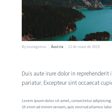
By osviageiros
Áustria
12 de maio de 2019
Duis aute irure dolor in reprehenderit i
pariatur. Excepteur sint occaecat cup
Lorem ipsum dolor sit amet, consectetur adipisicing 
Ut enim ad minim veniam, quis nostrud ullamco labori