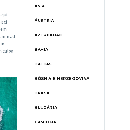
ÁSIA
 qui
ÁUSTRIA
isci
orem
AZERBAIJÃO
 enim ad
 in
BAHIA
n culpa
BALCÃS
BÓSNIA E HERZEGOVINA
BRASIL
BULGÁRIA
CAMBOJA