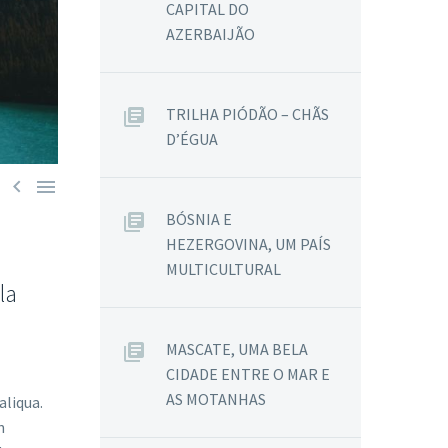
CAPITAL DO
AZERBAIJÃO
TRILHA PIÓDÃO – CHÃS
D’ÉGUA


BÓSNIA E
HEZERGOVINA, UM PAÍS
MULTICULTURAL
la
MASCATE, UMA BELA
CIDADE ENTRE O MAR E
AS MOTANHAS
aliqua.
n