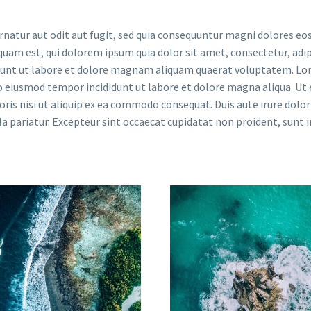
atur aut odit aut fugit, sed quia consequuntur magni dolores eos
uam est, qui dolorem ipsum quia dolor sit amet, consectetur, adip
idunt ut labore et dolore magnam aliquam quaerat voluptatem. L
do eiusmod tempor incididunt ut labore et dolore magna aliqua. Ut
is nisi ut aliquip ex ea commodo consequat. Duis aute irure dolor
la pariatur. Excepteur sint occaecat cupidatat non proident, sunt i