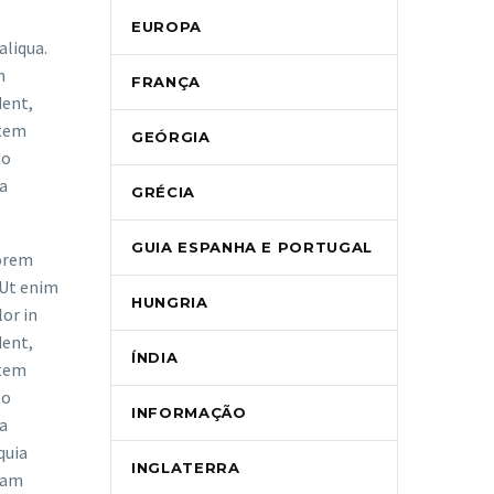
EUROPA
aliqua.
n
FRANÇA
dent,
atem
GEÓRGIA
to
ia
GRÉCIA
GUIA ESPANHA E PORTUGAL
Lorem
 Ut enim
HUNGRIA
lor in
dent,
ÍNDIA
atem
to
INFORMAÇÃO
ia
quia
INGLATERRA
gnam