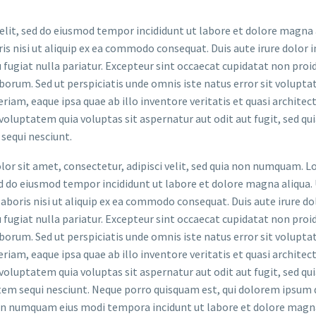
elit, sed do eiusmod tempor incididunt ut labore et dolore magna 
s nisi ut aliquip ex ea commodo consequat. Duis aute irure dolor i
u fugiat nulla pariatur. Excepteur sint occaecat cupidatat non proi
laborum. Sed ut perspiciatis unde omnis iste natus error sit volupt
m, eaque ipsa quae ab illo inventore veritatis et quasi architec
oluptatem quia voluptas sit aspernatur aut odit aut fugit, sed qu
sequi nesciunt.
or sit amet, consectetur, adipisci velit, sed quia non numquam. 
sed do eiusmod tempor incididunt ut labore et dolore magna aliqua.
boris nisi ut aliquip ex ea commodo consequat. Duis aute irure do
u fugiat nulla pariatur. Excepteur sint occaecat cupidatat non proi
laborum. Sed ut perspiciatis unde omnis iste natus error sit volupt
m, eaque ipsa quae ab illo inventore veritatis et quasi architec
oluptatem quia voluptas sit aspernatur aut odit aut fugit, sed qu
em sequi nesciunt. Neque porro quisquam est, qui dolorem ipsum 
ia non numquam eius modi tempora incidunt ut labore et dolore ma