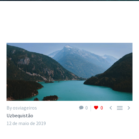



By osviageiros
0
0
Uzbequistão
12 de maio de 2019