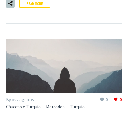
READ MORE
By osviageiros
0
0
Cáucaso e Turquia
Mercados
Turquia