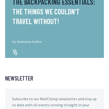
THE BACKPACKING ESSENTIALS:
THE THINGS WE COULDN’T
TRAVEL WITHOUT!
by
Awesome Author


NEWSLETTER
Subscribe to our MailChimp newsletter and stay up
to date with all events coming straight in your