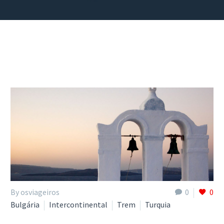
By osviageiros
0
0
Bulgária
Intercontinental
Trem
Turquia