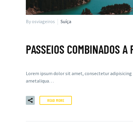
By osviageiros
Suíça
PASSEIOS COMBINADOS A 
Lorem ipsum dolor sit amet, consectetur adipisicing 
ametaliqua…
READ MORE