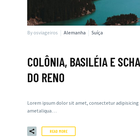
By osviageiros
Alemanha
Suíça
COLÔNIA, BASILÉIA E SC
DO RENO
Lorem ipsum dolor sit amet, consectetur adipisicing 
ametaliqua…
READ MORE