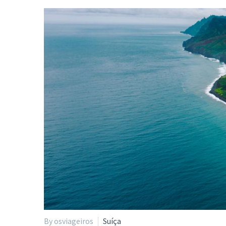
By osviageiros
Suíça