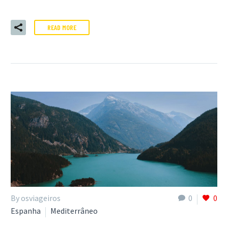
READ MORE
By osviageiros
0
0
Espanha
Mediterrâneo