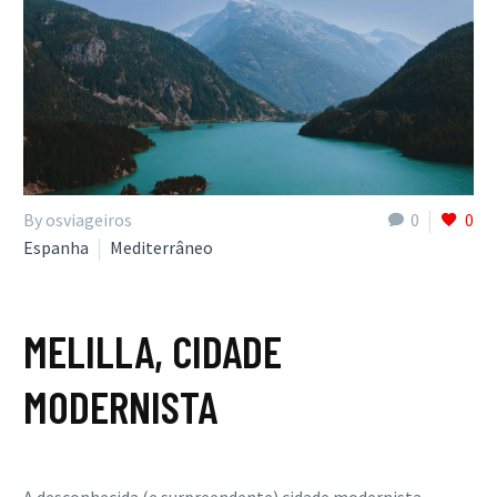
By osviageiros
0
0
Espanha
Mediterrâneo
MELILLA, CIDADE
MODERNISTA