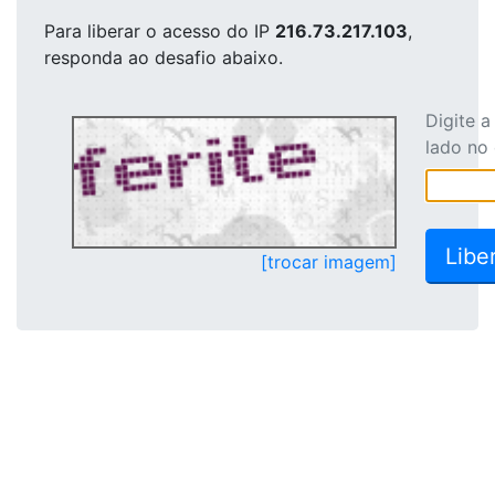
Para liberar o acesso
do IP
216.73.217.103
,
responda ao desafio abaixo.
Digite 
lado no
[trocar imagem]