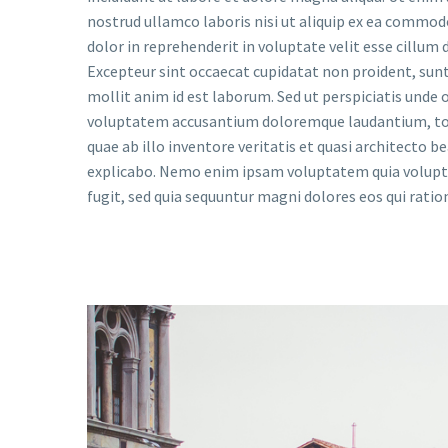
nostrud ullamco laboris nisi ut aliquip ex ea commod
dolor in reprehenderit in voluptate velit esse cillum d
Excepteur sint occaecat cupidatat non proident, sunt 
mollit anim id est laborum. Sed ut perspiciatis unde o
voluptatem accusantium doloremque laudantium, to
quae ab illo inventore veritatis et quasi architecto b
explicabo. Nemo enim ipsam voluptatem quia voluptas
fugit, sed quia sequuntur magni dolores eos qui rati