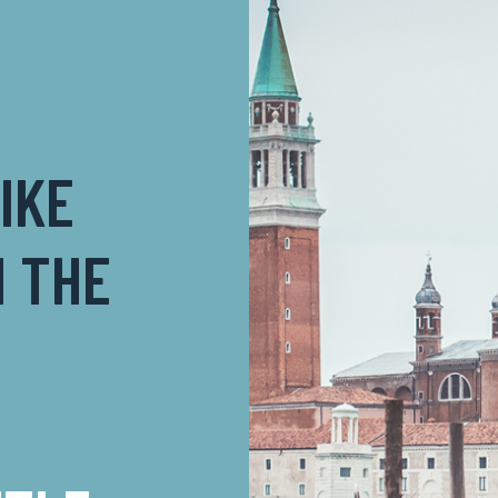
IKE
N THE
E