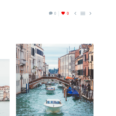



0
0