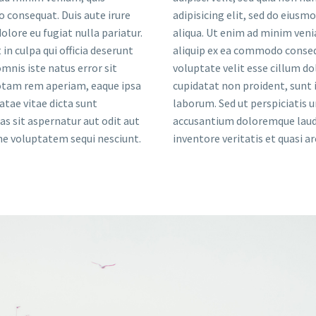
o consequat. Duis aute irure
adipisicing elit, sed do eius
olore eu fugiat nulla pariatur.
aliqua. Ut enim ad minim veni
in culpa qui officia deserunt
aliquip ex ea commodo consequ
mnis iste natus error sit
voluptate velit esse cillum do
tam rem aperiam, eaque ipsa
cupidatat non proident, sunt i
eatae vitae dicta sunt
laborum. Sed ut perspiciatis 
 sit aspernatur aut odit aut
accusantium doloremque lauda
one voluptatem sequi nesciunt.
inventore veritatis et quasi a