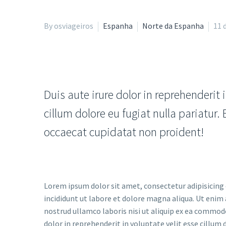
By osviageiros
Espanha
Norte da Espanha
11 
Duis aute irure dolor in reprehenderit i
cillum dolore eu fugiat nulla pariatur.
occaecat cupidatat non proident!
Lorem ipsum dolor sit amet, consectetur adipisicing
incididunt ut labore et dolore magna aliqua. Ut enim
nostrud ullamco laboris nisi ut aliquip ex ea commod
dolor in reprehenderit in voluptate velit esse cillum d