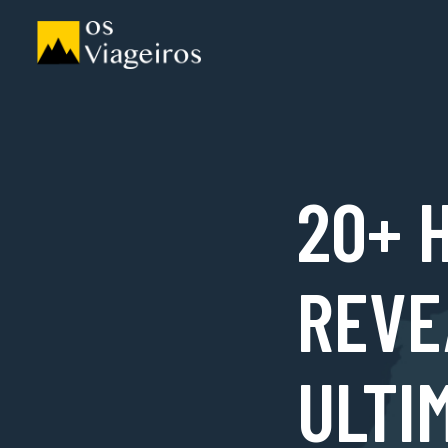
20+ 
REVE
ULTI