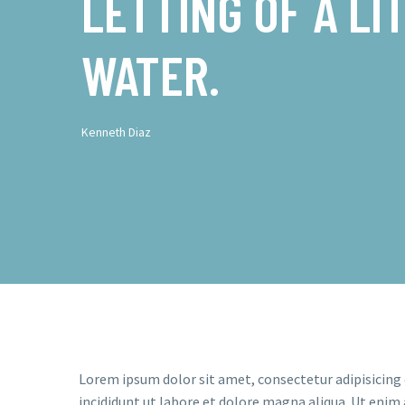
LETTING OF A LI
WATER.
Kenneth Diaz
Lorem ipsum dolor sit amet, consectetur adipisicing
incididunt ut labore et dolore magna aliqua. Ut enim