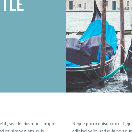
TTLE
 elit, sed do eiusmod tempor
Neque porro quisquam est, qui
 ad minim veniam, quis
adipisci velit, sed quia non 