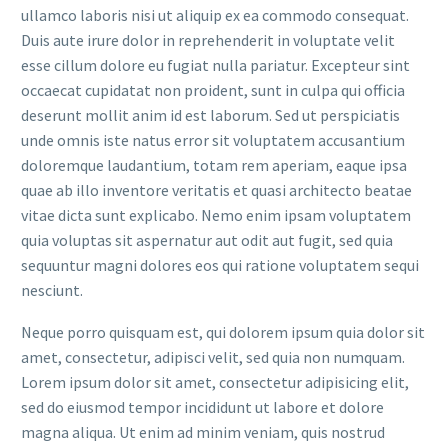
ullamco laboris nisi ut aliquip ex ea commodo consequat.
Duis aute irure dolor in reprehenderit in voluptate velit
esse cillum dolore eu fugiat nulla pariatur. Excepteur sint
occaecat cupidatat non proident, sunt in culpa qui officia
deserunt mollit anim id est laborum. Sed ut perspiciatis
unde omnis iste natus error sit voluptatem accusantium
doloremque laudantium, totam rem aperiam, eaque ipsa
quae ab illo inventore veritatis et quasi architecto beatae
vitae dicta sunt explicabo. Nemo enim ipsam voluptatem
quia voluptas sit aspernatur aut odit aut fugit, sed quia
sequuntur magni dolores eos qui ratione voluptatem sequi
nesciunt.
Neque porro quisquam est, qui dolorem ipsum quia dolor sit
amet, consectetur, adipisci velit, sed quia non numquam.
Lorem ipsum dolor sit amet, consectetur adipisicing elit,
sed do eiusmod tempor incididunt ut labore et dolore
magna aliqua. Ut enim ad minim veniam, quis nostrud