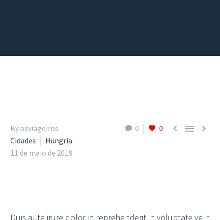



By osviageiros
0
0
Cidades
Hungria
11 de maio de 2019
Duis aute irure dolor in reprehenderit in voluptate velit