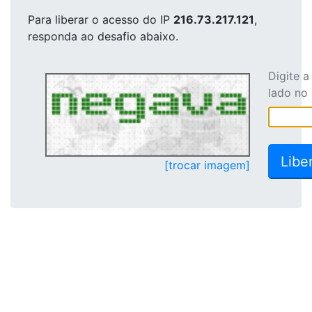
Para liberar o acesso
do IP
216.73.217.121
,
responda ao desafio abaixo.
Digite 
lado no
[trocar imagem]