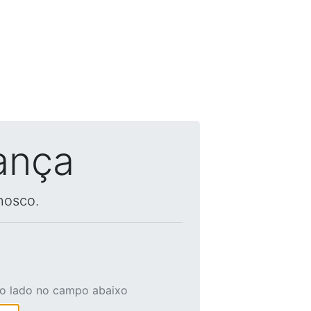
ança
nosco.
ao lado no campo abaixo