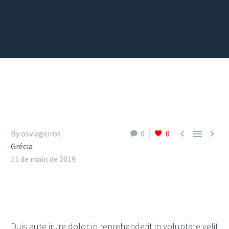



By osviageiros
0
0
Grécia
11 de maio de 2019
Duis aute irure dolor in reprehenderit in voluptate velit