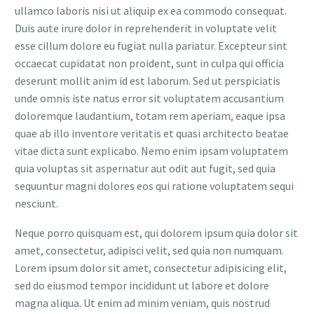
ullamco laboris nisi ut aliquip ex ea commodo consequat.
Duis aute irure dolor in reprehenderit in voluptate velit
esse cillum dolore eu fugiat nulla pariatur. Excepteur sint
occaecat cupidatat non proident, sunt in culpa qui officia
deserunt mollit anim id est laborum. Sed ut perspiciatis
unde omnis iste natus error sit voluptatem accusantium
doloremque laudantium, totam rem aperiam, eaque ipsa
quae ab illo inventore veritatis et quasi architecto beatae
vitae dicta sunt explicabo. Nemo enim ipsam voluptatem
quia voluptas sit aspernatur aut odit aut fugit, sed quia
sequuntur magni dolores eos qui ratione voluptatem sequi
nesciunt.
Neque porro quisquam est, qui dolorem ipsum quia dolor sit
amet, consectetur, adipisci velit, sed quia non numquam.
Lorem ipsum dolor sit amet, consectetur adipisicing elit,
sed do eiusmod tempor incididunt ut labore et dolore
magna aliqua. Ut enim ad minim veniam, quis nostrud