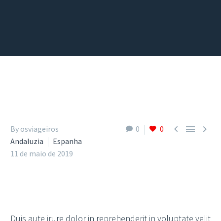



By osviageiros
0
0
Andaluzia
Espanha
11 de maio de 2019
Duis aute irure dolor in reprehenderit in voluptate velit