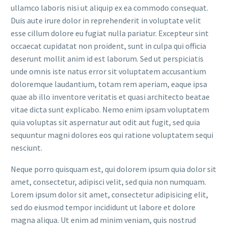
ullamco laboris nisi ut aliquip ex ea commodo consequat.
Duis aute irure dolor in reprehenderit in voluptate velit
esse cillum dolore eu fugiat nulla pariatur. Excepteur sint
occaecat cupidatat non proident, sunt in culpa qui officia
deserunt mollit anim id est laborum. Sed ut perspiciatis
unde omnis iste natus error sit voluptatem accusantium
doloremque laudantium, totam rem aperiam, eaque ipsa
quae ab illo inventore veritatis et quasi architecto beatae
vitae dicta sunt explicabo. Nemo enim ipsam voluptatem
quia voluptas sit aspernatur aut odit aut fugit, sed quia
sequuntur magni dolores eos qui ratione voluptatem sequi
nesciunt.
Neque porro quisquam est, qui dolorem ipsum quia dolor sit
amet, consectetur, adipisci velit, sed quia non numquam.
Lorem ipsum dolor sit amet, consectetur adipisicing elit,
sed do eiusmod tempor incididunt ut labore et dolore
magna aliqua. Ut enim ad minim veniam, quis nostrud