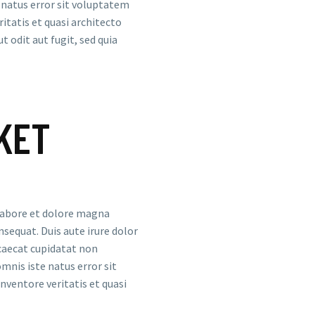
e natus error sit voluptatem
tatis et quasi architecto
 odit aut fugit, sed quia
KET
 labore et dolore magna
sequat. Duis aute irure dolor
ccaecat cupidatat non
omnis iste natus error sit
ventore veritatis et quasi