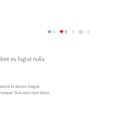



0
0
lore eu fugiat nulla
 labore et dolore magna
sequat. Duis aute irure dolor