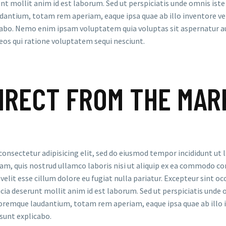
runt mollit anim id est laborum. Sed ut perspiciatis unde omnis ist
antium, totam rem aperiam, eaque ipsa quae ab illo inventore veri
cabo. Nemo enim ipsam voluptatem quia voluptas sit aspernatur aut
os qui ratione voluptatem sequi nesciunt.
IRECT FROM THE MAR
consectetur adipisicing elit, sed do eiusmod tempor incididunt ut
am, quis nostrud ullamco laboris nisi ut aliquip ex ea commodo con
velit esse cillum dolore eu fugiat nulla pariatur. Excepteur sint o
ficia deserunt mollit anim id est laborum. Sed ut perspiciatis unde 
emque laudantium, totam rem aperiam, eaque ipsa quae ab illo in
 sunt explicabo.