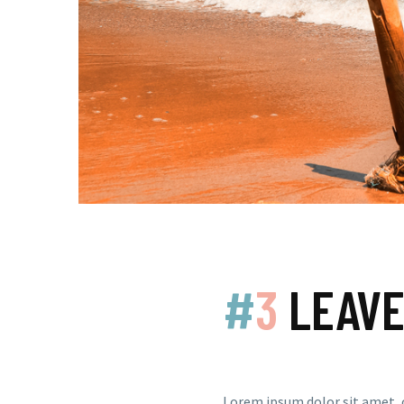
#
3
LEAVE
Lorem ipsum dolor sit amet, 