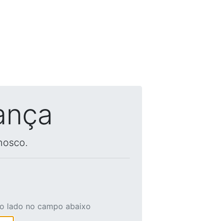
ança
nosco.
ao lado no campo abaixo