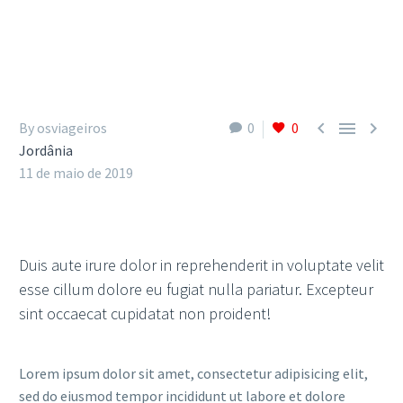



By osviageiros
0
0
Jordânia
11 de maio de 2019
Duis aute irure dolor in reprehenderit in voluptate velit
esse cillum dolore eu fugiat nulla pariatur. Excepteur
sint occaecat cupidatat non proident!
Lorem ipsum dolor sit amet, consectetur adipisicing elit,
sed do eiusmod tempor incididunt ut labore et dolore