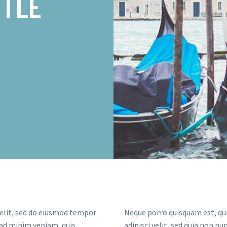
TTLE
 elit, sed do eiusmod tempor
Neque porro quisquam est, qui
 ad minim veniam, quis
adipisci velit, sed quia non 