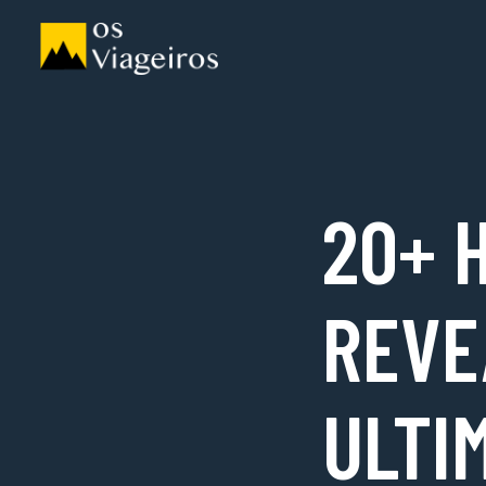
20+ 
REVE
ULTI