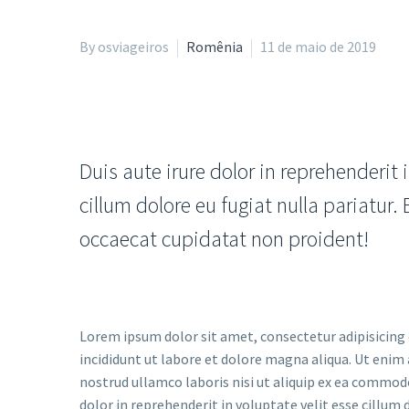
By osviageiros
Romênia
11 de maio de 2019
Duis aute irure dolor in reprehenderit i
cillum dolore eu fugiat nulla pariatur.
occaecat cupidatat non proident!
Lorem ipsum dolor sit amet, consectetur adipisicing
incididunt ut labore et dolore magna aliqua. Ut enim
nostrud ullamco laboris nisi ut aliquip ex ea commod
dolor in reprehenderit in voluptate velit esse cillum d