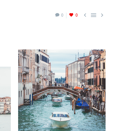



0
0