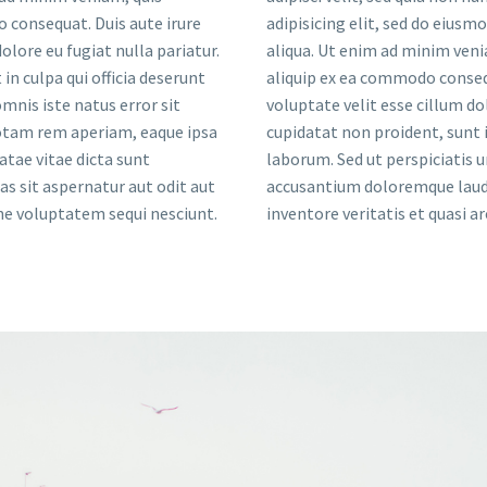
o consequat. Duis aute irure
adipisicing elit, sed do eius
olore eu fugiat nulla pariatur.
aliqua. Ut enim ad minim veni
in culpa qui officia deserunt
aliquip ex ea commodo consequ
mnis iste natus error sit
voluptate velit esse cillum do
tam rem aperiam, eaque ipsa
cupidatat non proident, sunt i
eatae vitae dicta sunt
laborum. Sed ut perspiciatis 
 sit aspernatur aut odit aut
accusantium doloremque lauda
one voluptatem sequi nesciunt.
inventore veritatis et quasi a