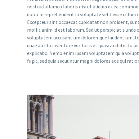
nostrud ullamco laboris nisi ut aliquip ex ea commod
dolor in reprehenderit in voluptate velit esse cillum d
Excepteur sint occaecat cupidatat non proident, sunt 
mollit anim id est laborum. Sed ut perspiciatis unde o
voluptatem accusantium doloremque laudantium, to
quae ab illo inventore veritatis et quasi architecto b
explicabo. Nemo enim ipsam voluptatem quia voluptas
fugit, sed quia sequuntur magni dolores eos qui rati