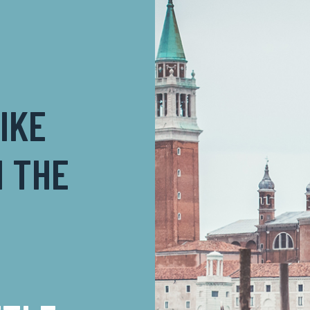
IKE
N THE
E