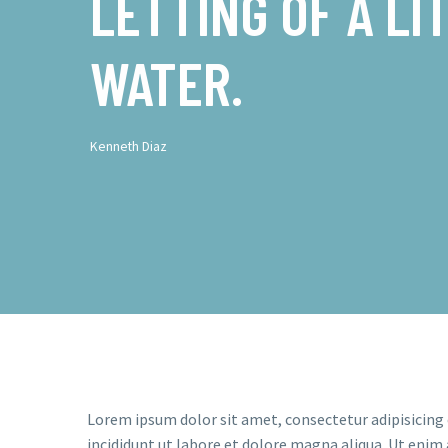
LETTING OF A LI
WATER.
Kenneth Diaz
Lorem ipsum dolor sit amet, consectetur adipisicing
incididunt ut labore et dolore magna aliqua. Ut enim