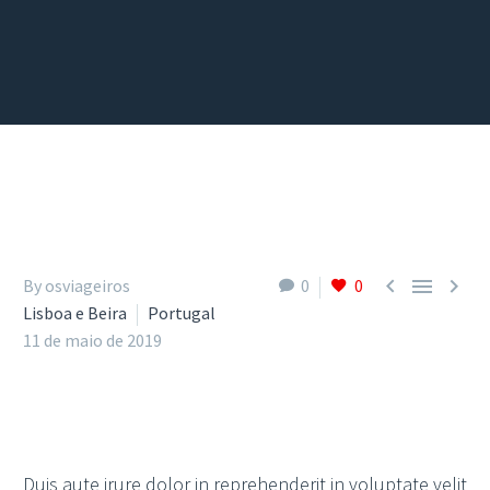



By osviageiros
0
0
Lisboa e Beira
Portugal
11 de maio de 2019
Duis aute irure dolor in reprehenderit in voluptate velit